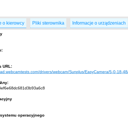
e o kierowcy
Pliki sterownika
Informacje o urządzeniach
cy
u:
s URL:
load.webcamtests.com/drivers/webcam/Sunplus/EasyCamera/5-0-18-48
йлу:
8ef6e68dc681d3b93a6c8
acyjny
a systemu operacyjnego