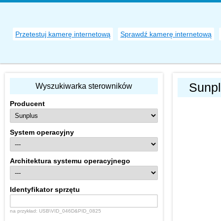
Przetestuj kamerę internetową
Sprawdź kamerę internetową
Sunpl
Wyszukiwarka sterowników
Producent
System operacyjny
Architektura systemu operacyjnego
Identyfikator sprzętu
na przykład: USB\VID_046D&PID_0825