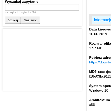
Wyszukaj zapytanie
na przykład: Logitech c270
Informacj
Szukaj
Nastawić
Data kierow
16.06.2019
Rozmiar plik
1.57 MB
Pobierz adre
https://down
MD5-хеш фа
f18e03bc912
System oper
Windows 10
Architektur
x86