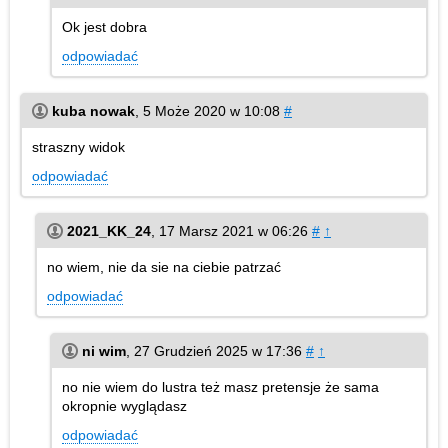
Ok jest dobra
odpowiadać
kuba nowak
,
5 Może 2020 w 10:08
#
straszny widok
odpowiadać
2021_KK_24
,
17 Marsz 2021 w 06:26
#
↑
no wiem, nie da sie na ciebie patrzać
odpowiadać
ni wim
,
27 Grudzień 2025 w 17:36
#
↑
no nie wiem do lustra też masz pretensje że sama
okropnie wyglądasz
odpowiadać