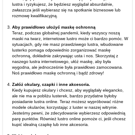
lustra i ryzykujesz, że będziesz wyglądał absurdalnie,
zwłaszcza jeśli wybierasz się na spotkanie biznesowe lub
rozmowę kwalifikacyjną.
Aby prawidłowo ułożyć maskę ochronną
Teraz, podczas globalnej pandemii, kiedy wszyscy noszą
maski na twarz, internetowe lustro może ci bardzo pomóc. W
sytuacjach, gdy nie masz prawdziwego lustra, wbudowane
lusterko pomaga odpowiednio zorganizować maskę
ochronną, dokładnie zakrywając usta i nos. Skorzystaj z
naszego lustra internetowego, ułóż maskę, aby była
wygodna, ale jednocześnie była prawidłowo zamocowana.
Noś prawidłowo maskę ochronną i bądź zdrowy!
Załóż okulary, czapki i inne akcesoria.
Kiedy kupujesz okulary i chcesz, aby wyglądały elegancko,
ale nie ma w pobliżu lusterek, bardzo przydatne byłoby
posiadanie lustra online. Teraz możesz wypróbować różne
modele okularów, korzystając z luster w naszej witrynie.
Jesteśmy pewni, że zdecydowanie wybierzesz odpowiednią
parę punktów. Również lustro online pomoże ci, jeśli chcesz
kupić idealną czapkę lub inne akcesoria.