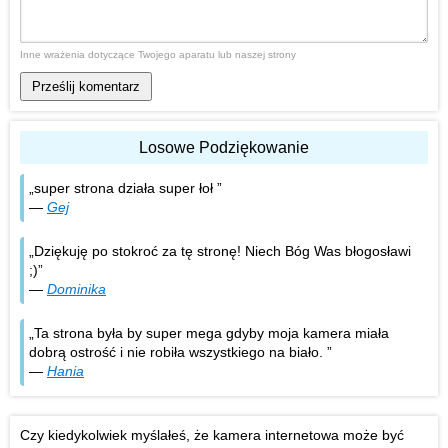
Inne wrażenia dotyczące Twojego aparatu lub naszej strony
Prześlij komentarz
Losowe Podziękowanie
super strona działa super łoł
—
Gej
Dziękuję po stokroć za tę stronę! Niech Bóg Was błogosławi
;)
—
Dominika
Ta strona była by super mega gdyby moja kamera miała
dobrą ostrość i nie robiła wszystkiego na biało.
—
Hania
Czy kiedykolwiek myślałeś, że kamera internetowa może być