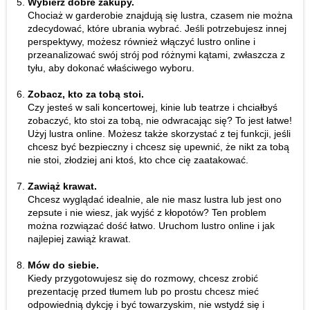
Wybierz dobre zakupy.
Chociaż w garderobie znajdują się lustra, czasem nie można
zdecydować, które ubrania wybrać. Jeśli potrzebujesz innej
perspektywy, możesz również włączyć lustro online i
przeanalizować swój strój pod różnymi kątami, zwłaszcza z
tyłu, aby dokonać właściwego wyboru.
Zobacz, kto za tobą stoi.
Czy jesteś w sali koncertowej, kinie lub teatrze i chciałbyś
zobaczyć, kto stoi za tobą, nie odwracając się? To jest łatwe!
Użyj lustra online. Możesz także skorzystać z tej funkcji, jeśli
chcesz być bezpieczny i chcesz się upewnić, że nikt za tobą
nie stoi, złodziej ani ktoś, kto chce cię zaatakować.
Zawiąż krawat.
Chcesz wyglądać idealnie, ale nie masz lustra lub jest ono
zepsute i nie wiesz, jak wyjść z kłopotów? Ten problem
można rozwiązać dość łatwo. Uruchom lustro online i jak
najlepiej zawiąż krawat.
Mów do siebie.
Kiedy przygotowujesz się do rozmowy, chcesz zrobić
prezentację przed tłumem lub po prostu chcesz mieć
odpowiednią dykcję i być towarzyskim, nie wstydź się i