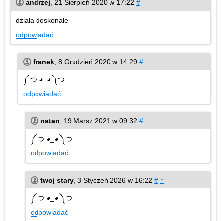
andrzej
,
21 Sierpień 2020 w 17:22
#
działa doskonale
odpowiadać
franek
,
8 Grudzień 2020 w 14:29
#
↑
༼ つ ◕_◕ ༽つ
odpowiadać
natan
,
19 Marsz 2021 w 09:32
#
↑
༼ つ ◕_◕ ༽つ
odpowiadać
twoj stary
,
3 Styczeń 2026 w 16:22
#
↑
༼ つ ◕_◕ ༽つ
odpowiadać