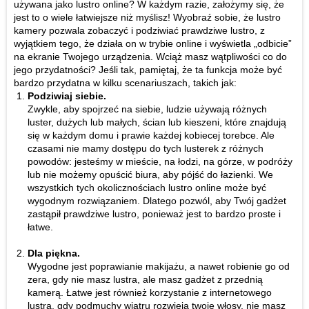
używana jako lustro online? W każdym razie, założymy się, że
jest to o wiele łatwiejsze niż myślisz! Wyobraź sobie, że lustro
kamery pozwala zobaczyć i podziwiać prawdziwe lustro, z
wyjątkiem tego, że działa on w trybie online i wyświetla „odbicie”
na ekranie Twojego urządzenia. Wciąż masz wątpliwości co do
jego przydatności? Jeśli tak, pamiętaj, że ta funkcja może być
bardzo przydatna w kilku scenariuszach, takich jak:
Podziwiaj siebie.
Zwykle, aby spojrzeć na siebie, ludzie używają różnych
luster, dużych lub małych, ścian lub kieszeni, które znajdują
się w każdym domu i prawie każdej kobiecej torebce. Ale
czasami nie mamy dostępu do tych lusterek z różnych
powodów: jesteśmy w mieście, na łodzi, na górze, w podróży
lub nie możemy opuścić biura, aby pójść do łazienki. We
wszystkich tych okolicznościach lustro online może być
wygodnym rozwiązaniem. Dlatego pozwól, aby Twój gadżet
zastąpił prawdziwe lustro, ponieważ jest to bardzo proste i
łatwe.
Dla piękna.
Wygodne jest poprawianie makijażu, a nawet robienie go od
zera, gdy nie masz lustra, ale masz gadżet z przednią
kamerą. Łatwe jest również korzystanie z internetowego
lustra, gdy podmuchy wiatru rozwieją twoje włosy, nie masz