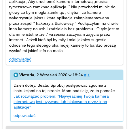
aplikacje , Aby uruchomić kamerę internetową ,musisz
tymczasowo zamknac aplikacje ." Nie przychodzi mi nic do
głowy co bym mogła zamknąć , chyba , ze kamerę
wykorzystuje jakas ukryta aplikacja zaimplementowana
przez zespól " hakerzy z Białowieży " Podłączyłam na chwile
inna kamerę na usb i zadziałała bez problemu . O tyle jest to
dla mnie istotne ,ze 7 września zaczynam zajęcia przez
internet . Jeżeli ktoś byl by miły i miał jakaies sugestie
odnośnie tego ślepego oka mojej kamery to bardzo proszę
wysłać mi jakieś info na maila.
odpowiadać
Victoria
,
2 Wrzesień 2020 w 18:24
#
↑
Dzień dobry, Beata. Spróbuj postępować zgodnie z
instrukcjami na tej stronie. Mam nadzieję, że to pomoże
Jak rozwiązać problem: "Najwyrazniej Twoja kamera
internetowa jest uzywana lub blokowana przez inna
aplikacje"
odpowiadać