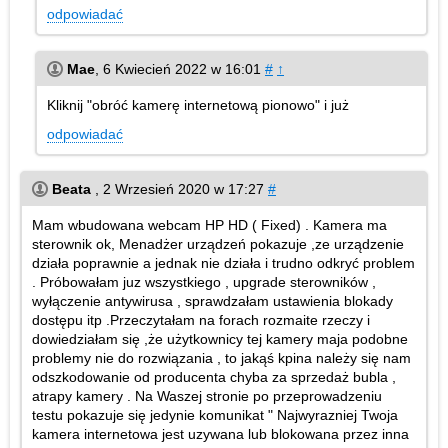
odpowiadać
Mae
,
6 Kwiecień 2022 w 16:01
#
↑
Kliknij "obróć kamerę internetową pionowo" i już
odpowiadać
Beata
,
2 Wrzesień 2020 w 17:27
#
Mam wbudowana webcam HP HD ( Fixed) . Kamera ma
sterownik ok, Menadżer urządzeń pokazuje ,ze urządzenie
działa poprawnie a jednak nie działa i trudno odkryć problem
. Próbowałam juz wszystkiego , upgrade sterowników ,
wyłączenie antywirusa , sprawdzałam ustawienia blokady
dostępu itp .Przeczytałam na forach rozmaite rzeczy i
dowiedziałam się ,że użytkownicy tej kamery maja podobne
problemy nie do rozwiązania , to jakąś kpina należy się nam
odszkodowanie od producenta chyba za sprzedaż bubla ,
atrapy kamery . Na Waszej stronie po przeprowadzeniu
testu pokazuje się jedynie komunikat " Najwyrazniej Twoja
kamera internetowa jest uzywana lub blokowana przez inna